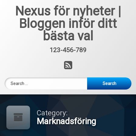
Skip
Nexus för nyheter |
to
content
Bloggen inför ditt
bästa val
123-456-789
Tel:
RSS
Search for:
Category:
Marknadsföring